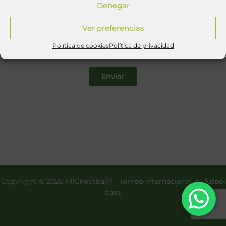
Denegar
Deseo recibir el documento informativo y acepto la
política de privacidad
.
Ver preferencias
Deseo además recibir información y/o comunicaciones
comerciales de los eventos deportivos y sociedades que
Política de cookies
Política de privacidad
integran MICSports.
Enviar
Copyright © 2026 MICFootball7 - Torneo internacional de fútbol
base