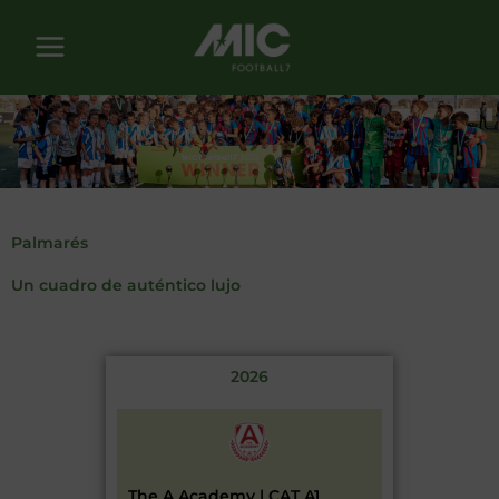
Ir
al
contenido
Palmarés
Un cuadro de auténtico lujo
2026
The A Academy | CAT A1