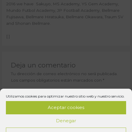
2016 we have Sakuyo, MS Academy, YS Gem Academy,
Mundo Futbol Academy, JP Football Academy, Bellmare
Fujisawa, Bellmare Hiratsuka, Bellmare Okawara, Traum SV
and Shonan Bellmare.
[:]
Deja un comentario
Tu dirección de correo electrónico no será publicada.
Los campos obligatorios están marcados con
*
Escribe
Utilizamos cookies para optimizar nuestro sitio web y nuestro servicio.
aquí...
Aceptar cookies
Denegar