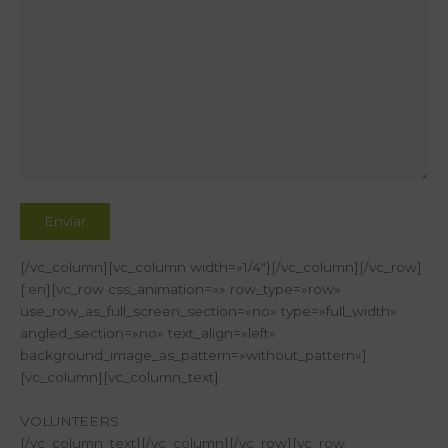
[/vc_column][vc_column width=»1/4″][/vc_column][/vc_row]
[:en][vc_row css_animation=»» row_type=»row»
use_row_as_full_screen_section=»no» type=»full_width»
angled_section=»no» text_align=»left»
background_image_as_pattern=»without_pattern»]
[vc_column][vc_column_text]
VOLUNTEERS
[/vc_column_text][/vc_column][/vc_row][vc_row