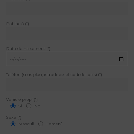
Població (*)
Data de naixement (*)
Telèfon (si us plau, introdueix el codi del país) (*)
Vehicle propi (*)
Si
No
Sexe (*)
Masculí
Femení