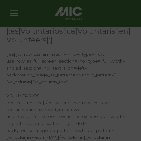
Ir
al
contenido
[:es]Voluntarios[:ca]Voluntaris[:en]
Volunteers[:]
[:es][vc_row css_animation=»» row_type=»row»
use_row_as_full_screen_section=»no» type=»full_width»
angled_section=»no» text_align=»left»
background_image_as_pattern=»without_pattern»]
[vc_column][vc_column_text]
VOLUNTARIOS
[/vc_column_text][/vc_column][/vc_row][vc_row
css_animation=»» row_type=»row»
use_row_as_full_screen_section=»no» type=»full_width»
angled_section=»no» text_align=»left»
background_image_as_pattern=»without_pattern»]
[vc_column width=»1/4″][/vc_column][vc_column