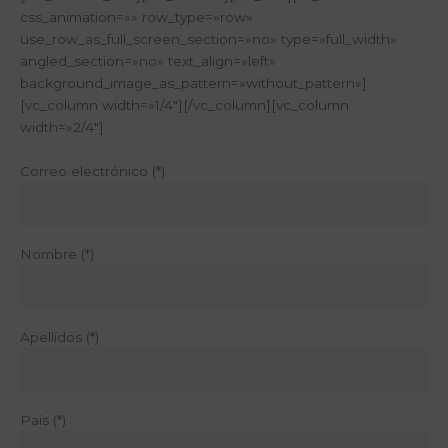
css_animation=»» row_type=»row»
use_row_as_full_screen_section=»no» type=»full_width»
angled_section=»no» text_align=»left»
background_image_as_pattern=»without_pattern»]
[vc_column width=»1/4″][/vc_column][vc_column
width=»2/4″]
Correo electrónico (*)
Nombre (*)
Apellidos (*)
Pais (*)