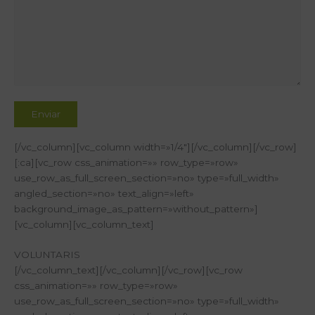
[/vc_column][vc_column width=»1/4″][/vc_column][/vc_row]
[:ca][vc_row css_animation=»» row_type=»row»
use_row_as_full_screen_section=»no» type=»full_width»
angled_section=»no» text_align=»left»
background_image_as_pattern=»without_pattern»]
[vc_column][vc_column_text]
VOLUNTARIS
[/vc_column_text][/vc_column][/vc_row][vc_row
css_animation=»» row_type=»row»
use_row_as_full_screen_section=»no» type=»full_width»