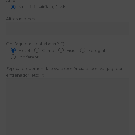
Àrab
Nul
Mitjà
Alt
Altres idiomes
On t'agradaria col·laborar? (*)
Hotel
Camp
Fisio
Fotògraf
Indiferent
Explica breuement la teva experiència esportiva (jugador,
entrenador, etc) (*)