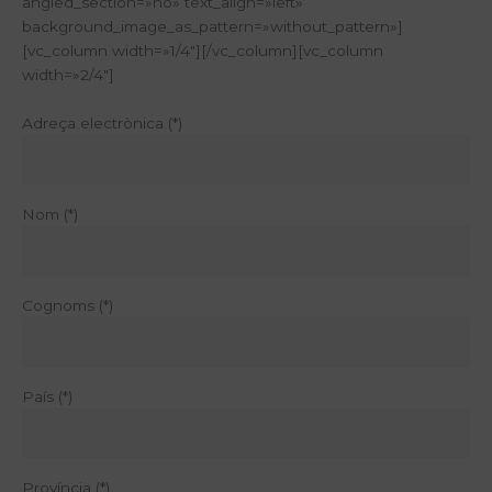
angled_section=»no» text_align=»left»
background_image_as_pattern=»without_pattern»]
[vc_column width=»1/4″][/vc_column][vc_column
width=»2/4″]
Adreça electrònica (*)
Nom (*)
Cognoms (*)
País (*)
Província (*)