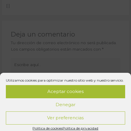
[:]
Deja un comentario
Tu dirección de correo electrónico no será publicada.
Los campos obligatorios están marcados con
*
Escribe
aquí...
Utilizamos cookies para optimizar nuestro sitio web y nuestro servicio.
Aceptar cookies
Denegar
Ver preferencias
Nombre*
Política de cookies
Política de privacidad