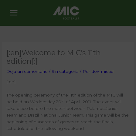
Ir
al
contenido
[:en]Welcome to MIC’s 11th
edition[:]
Deja un comentario
/
Sin categoría
/ Por
dev_micad
[:en]
The opening ceremony of the 11th edition of the MIC will
th
be held on Wednesday
20
of
April 2011. The event will
take place before the match between Palamós Junior
Team and Brazil National Junior Team. This game will be the
beginning of hundreds of games to reach the finals,
scheduled for the following weekend.