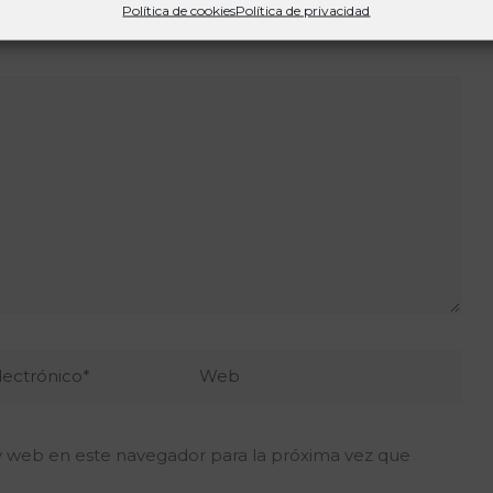
publicada.
Los campos obligatorios están marcados
Política de cookies
Política de privacidad
Web
o*
y web en este navegador para la próxima vez que