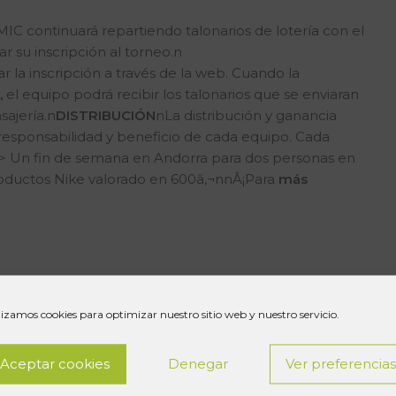
IC continuará repartiendo talonarios de lotería con el
ar su inscripción al torneo.n
r la inscripción a través de la web. Cuando la
,
el equipo podrá recibir los talonarios que se enviaran
ajería.n
DISTRIBUCIÓN
nLa distribución y ganancia
responsabilidad y beneficio de cada equipo. Cada
> Un fin de semana en Andorra para dos personas en
roductos Nike valorado en 600â‚¬nnÂ¡Para
más
lizamos cookies para optimizar nuestro sitio web y nuestro servicio.
Aceptar cookies
Denegar
Ver preferencia