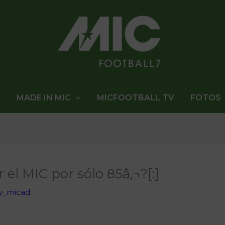
MADE IN MIC
MICFOOTBALL TV
FOTOS
el MIC por sólo 85â‚¬?[:]
v_micad