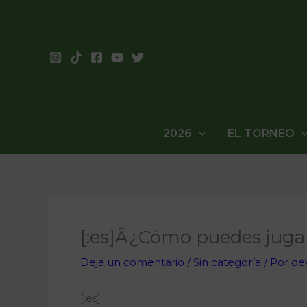
Ir
al
contenido
2026
EL TORNEO
[:es]Â¿Cómo puedes jugar 
Deja un comentario
/
Sin categoría
/ Por
de
[:es]