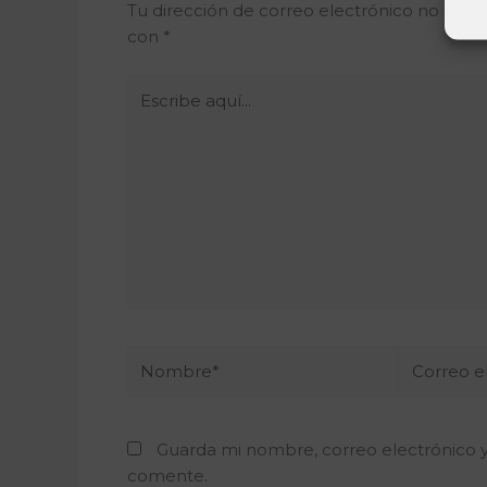
Tu dirección de correo electrónico no será 
con
*
Escribe
aquí...
Nombre*
Correo
electrónic
Guarda mi nombre, correo electrónico 
comente.