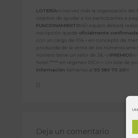
LOTERÍA
nUna vez más la organización del M
objetivo de ayudar a los participantes a pag
FUNCIONAMIENTO
nEl equipo deberá realiza
inscripción quede
oficialmente confirmada
con un cargo de 10â‚¬ en concepto de mens
producida de la venta de los números será 
número tiene un valor de 3â‚¬.n
PREMIOS
n-
hotel **** en régimen P/Cn-> Un lote de p
información
llámanos al
93 589 70 20
!n
[:]
Uti
Deja un comentario