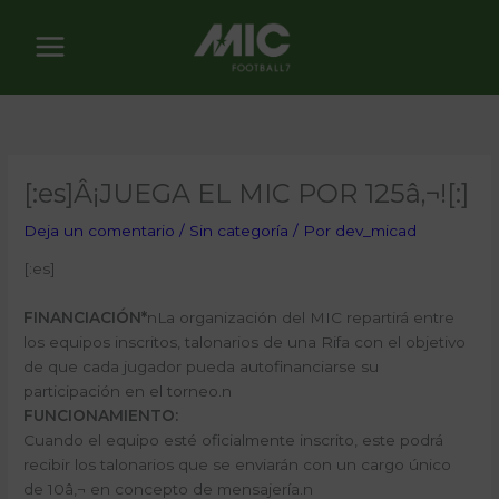
Ir
al
contenido
[:es]Â¡JUEGA EL MIC POR 125â‚¬![:]
Deja un comentario
/
Sin categoría
/ Por
dev_micad
[:es]
FINANCIACIÓN*
nLa organización del MIC repartirá entre
los equipos inscritos, talonarios de una Rifa con el objetivo
de que cada jugador pueda autofinanciarse su
participación en el torneo.n
FUNCIONAMIENTO:
Cuando el equipo esté oficialmente inscrito, este podrá
recibir los talonarios que se enviarán con un cargo único
de 10â‚¬ en concepto de mensajería.n