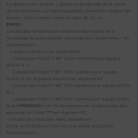
La distribución, gestión y ganancia producida de la venta
de los talonarios, es responsabilidad y beneficio integro del
equipo. Cada número tiene un valor de 3â‚¬.n
ENVIO:
La cantidad de talonarios enviados dependerá de la
modalidad de participación escogida (con alojamiento / sin
alojamiento).n
– Equipos inscritos con alojamiento:
Categorías Fútbol 11 â€“ 2000 números por equipo
(6.000 â‚¬)
Categorías Fútbol 7 â€“ 1500 números por equipo
(4.500 â‚¬)n- Equipos inscritos sin alojamiento:
Categorías Fútbol 11 â€“ 500 números por equipo (1.500
â‚¬)
Categorías Fútbol 7 â€“ 500 números por equipo (1.500
â‚¬)nn
PREMIOS:
n- Un fin de semana en Andorra para dos
personas en hotel **** en régimen P/C.
– Un lote de productos Nike valorado en
600â‚¬nn*PROMOCIÓN VALIDA PARA EQUIPOS
NACIONALES