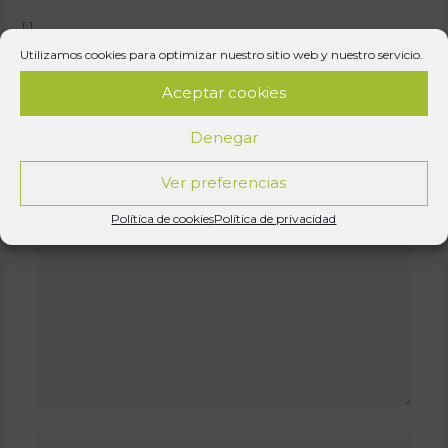
[:]
Utilizamos cookies para optimizar nuestro sitio web y nuestro servicio.
Aceptar cookies
Deja un comentario
Denegar
Tu dirección de correo electrónico no será publicada.
Los campos obligatorios están marcados con
*
Ver preferencias
Escribe
Política de cookies
Política de privacidad
aquí...
Nombre*