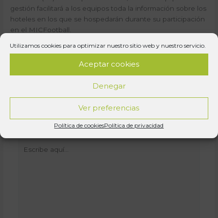
gestión facilitará a los equipos toda la información sobre los
hoteles en los que se hospedarán durante su participación
en el MICFootball.
Utilizamos cookies para optimizar nuestro sitio web y nuestro servicio.
[:]
Aceptar cookies
Denegar
Deja un comentario
Ver preferencias
Tu dirección de correo electrónico no será publicada.
Los campos obligatorios están marcados con
*
Política de cookies
Política de privacidad
Escribe
aquí...