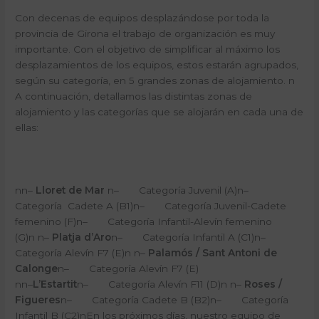
Con decenas de equipos desplazándose por toda la
provincia de Girona el trabajo de organización es muy
importante. Con el objetivo de simplificar al máximo los
desplazamientos de los equipos, estos estarán agrupados,
según su categoría, en 5 grandes zonas de alojamiento. n
A continuación, detallamos las distintas zonas de
alojamiento y las categorías que se alojarán en cada una de
ellas:
nn
–
Lloret de Mar
n
–
Categoría Juvenil (A)
n
–
Categoría
Cadete A (B1)n
–
Categoría Juvenil-Cadete
femenino (F)
n
–
Categoría Infantil-Alevín femenino
(G)
n
n
–
Platja d’Aro
n
–
Categoría Infantil A (C1)
n
–
Categoría Alevín F7 (E)
n
n
–
Palamós / Sant Antoni de
Calonge
n
–
Categoría Alevín F7 (E)
nn
–
L’Estartit
n
–
Categoría Alevín F11 (D)
n
n
–
Roses /
Figueres
n
–
Categoría Cadete B (B2)
n
–
Categoría
Infantil B (C2)n
En los próximos días, nuestro equipo de