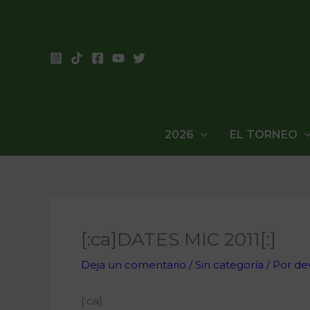
Ir
al
contenido
2026
EL TORNEO
[:ca]DATES MIC 2011[:]
Deja un comentario
/
Sin categoría
/ Por
de
[:ca]