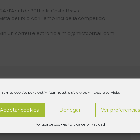
24 d’Abril de 2011 a la Costa Brava.
ista pel 19 d’Abril, amb inci de la competició i
viin un correu electrònic a mic@micfootball.com
lizamos cookies para optimizar nuestro sitio web y nuestro servicio.
publicada.
Los campos obligatorios están marcados
Aceptar cookies
Denegar
Ver preferencia
Política de cookies
Política de privacidad