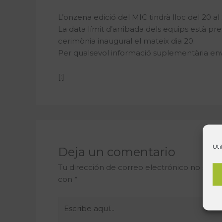
L’onzena edició del MIC tindrà lloc del 20 al 
La data límit d’arribada dels equips està prev
cerimònia inaugural el mateix dia 20.
Per qualsevol informació suplementària en
[:]
Uti
Deja un comentario
Tu dirección de correo electrónico no será 
con
*
Escribe
aquí...