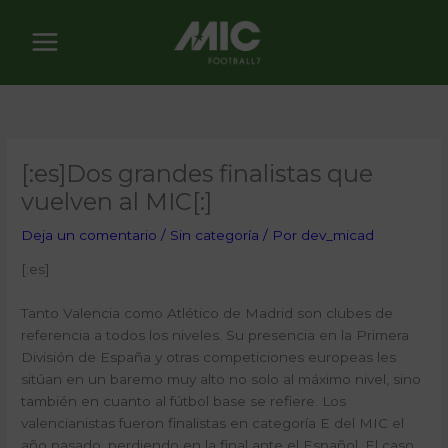
Ir
al
contenido
[:es]Dos grandes finalistas que
vuelven al MIC[:]
Deja un comentario
/
Sin categoría
/ Por
dev_micad
[:es]
Tanto Valencia como Atlético de Madrid son clubes de
referencia a todos los niveles. Su presencia en la Primera
División de España y otras competiciones europeas les
sitúan en un baremo muy alto no solo al máximo nivel, sino
también en cuanto al fútbol base se refiere. Los
valencianistas fueron finalistas en categoría E del MIC el
año pasado, perdiendo en la final ante el Español. El caso