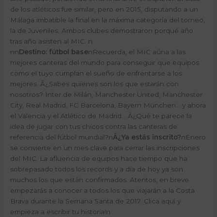
de los atléticos fue similar, pero en 2015, disputando a un
Málaga imbatible la final en la máxima categoría del torneo,
la de Juveniles. Ambos clubes demostraron porqué año
tras año asisten al MIC.
n
nn
Destino: fútbol base
n
Recuerda, el MIC aúna a las
mejores canteras del mundo para conseguir que equipos
como el tuyo cumplan el sueño de enfrentarse a los
mejores. Â¿Sabes quienes son los que estarán con
nosotros? Inter de Milán, Manchester United, Manchester
City, Real Madrid, FC Barcelona, Bayern München… y ahora
el Valencia y el Atlético de Madrid… Â¿Qué te parece la
idea de jugar con tus chicos contra las canteras de
referencia del fútbol mundial?
n
Â¿Ya estás inscrito?
n
Enero
se convierte en un mes clave para cerrar las inscripciones
del MIC. La afluencia de equipos hace tiempo que ha
sobrepasado todos los records y a día de hoy ya son
muchos los que están confirmados. Atentos, en breve
empezarás a conocer a todos los que viajarán a la Costa
Brava durante la Semana Santa de 2017.
Clica aquí y
empieza a escribir tu historia!
n