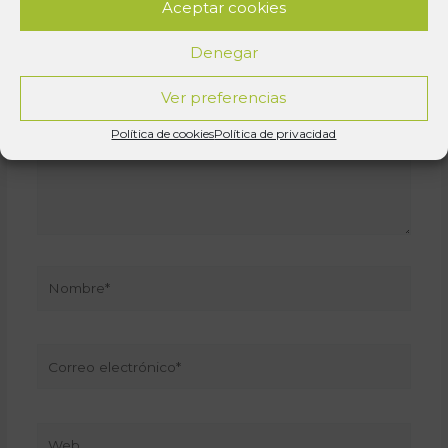
Los campos obligatorios están marcados con
*
Aceptar cookies
Escribe
Denegar
aquí...
Ver preferencias
Política de cookies
Política de privacidad
Nombre*
Correo
electrónico*
Web