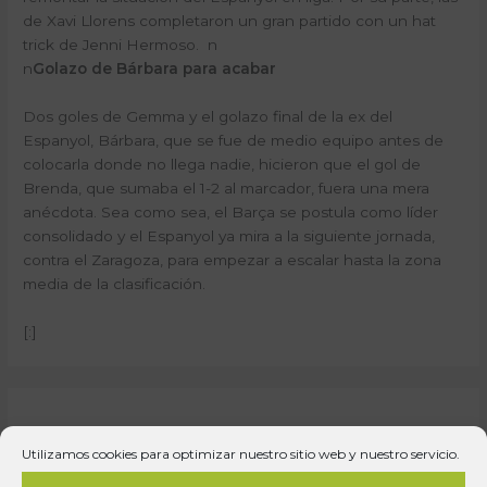
de Xavi Llorens completaron un gran partido con un hat
trick de Jenni Hermoso. n
n
Golazo de Bárbara para acabar
Dos goles de Gemma y el golazo final de la ex del
Espanyol, Bárbara, que se fue de medio equipo antes de
colocarla donde no llega nadie, hicieron que el gol de
Brenda, que sumaba el 1-2 al marcador, fuera una mera
anécdota. Sea como sea, el Barça se postula como líder
consolidado y el Espanyol ya mira a la siguiente jornada,
contra el Zaragoza, para empezar a escalar hasta la zona
media de la clasificación.
[:]
Deja un comentario
Utilizamos cookies para optimizar nuestro sitio web y nuestro servicio.
Tu dirección de correo electrónico no será publicada.