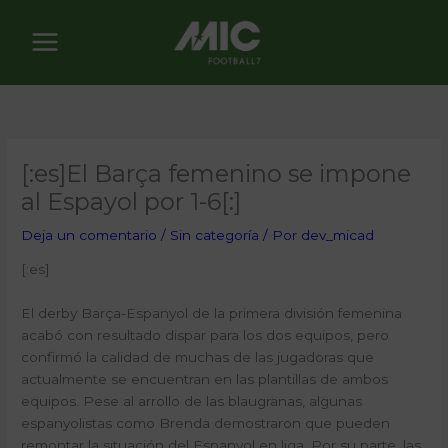
Ir
al
contenido
[:es]El Barça femenino se impone
al Espayol por 1-6[:]
Deja un comentario
/
Sin categoría
/ Por
dev_micad
[:es]
El derby Barça-Espanyol de la primera división femenina
acabó con resultado dispar para los dos equipos, pero
confirmó la calidad de muchas de las jugadoras que
actualmente se encuentran en las plantillas de ambos
equipos. Pese al arrollo de las blaugranas, algunas
espanyolistas como Brenda demostraron que pueden
remontar la situación del Espanyol en liga. Por su parte, las