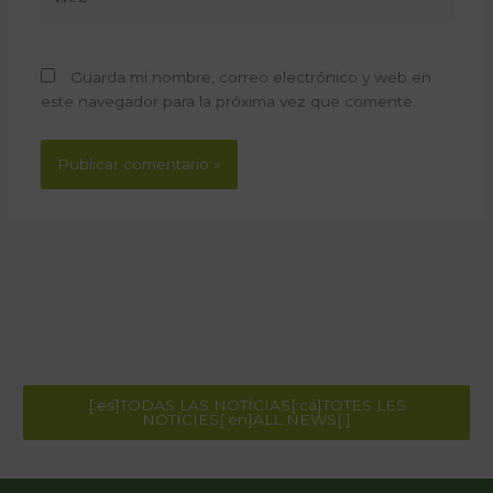
Guarda mi nombre, correo electrónico y web en
este navegador para la próxima vez que comente.
[:es]TODAS LAS NOTÍCIAS[:ca]TOTES LES
NOTÍCIES[:en]ALL NEWS[:]