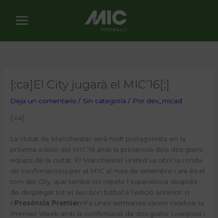
Ir
al
contenido
[:ca]El City jugarà el MIC’16[:]
Deja un comentario
/
Sin categoría
/ Por
dev_micad
[:ca]
La ciutat de Manchester serà molt protagonista en la
pròxima edició del MIC’16 amb la presència dels dos grans
equips de la ciutat. El Manchester United va obrir la ronda
de confirmacions per al MIC al mes de setembre i ara és el
torn del City, que també vol repetir l’experiència després
de desplegar tot el seu bon futbol a l’edició anterior.
n
n
Presència Premier
n
Fa unes setmanes vàrem celebrar la
Premier Week amb la confirmació de dos grans: Liverpool i