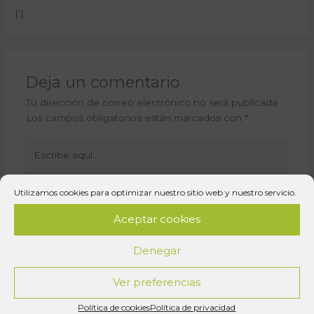
[:]
Deja un comentario
Tu dirección de correo electrónico no será publicada.
Los campos obligatorios están marcados con
*
Escribe
aquí...
Utilizamos cookies para optimizar nuestro sitio web y nuestro servicio.
Aceptar cookies
Denegar
Ver preferencias
Nombre*
Política de cookies
Política de privacidad