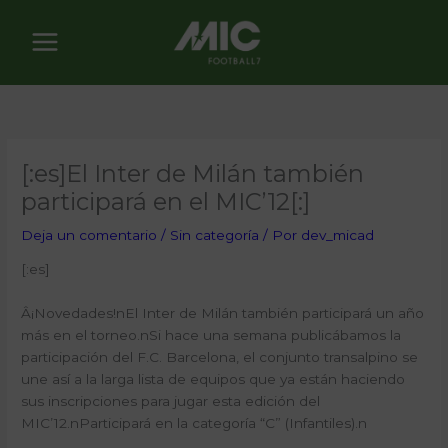
Ir
al
contenido
[:es]El Inter de Milán también
participará en el MIC’12[:]
Deja un comentario
/
Sin categoría
/ Por
dev_micad
[:es]
Â¡Novedades!nEl Inter de Milán también participará un año
más en el torneo.nSi hace una semana publicábamos la
participación del F.C. Barcelona, el conjunto transalpino se
une así a la larga lista de equipos que ya están haciendo
sus inscripciones para jugar esta edición del
MIC’12.nParticipará en la categoría “C” (Infantiles).n