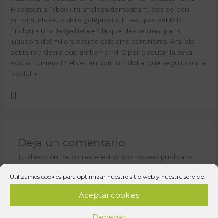
Hodgson a l’absoluta anglesa demostrant, des de bon
principi, els seus skills golejadors. El seu pas pel MIC
l’inclou a una llarga llista en la que destaquen grans
jugadors del millors equips dels cinc continents. Ara, els
petits red devils que arriben al MIC per disputar la seva
edició número 17 el veuen com un ídol al que seguir com a
model.
n
[:]
Deja un comentario
Tu dirección de correo electrónico no será publicada.
Los campos obligatorios están marcados con
*
Utilizamos cookies para optimizar nuestro sitio web y nuestro servicio.
Escribe
Aceptar cookies
aquí...
Denegar