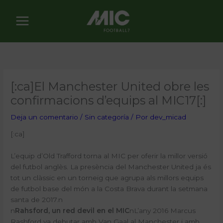
Ir
al
contenido
[:ca]El Manchester United obre les
confirmacions d’equips al MIC17[:]
Deja un comentario
/
Sin categoría
/ Por
dev_micad
[:ca]
L’equip d’Old Trafford torna al MIC per oferir la millor versió
del futbol anglès. La presència del Manchester United ja és
tot un clàssic en un torneig que agrupa als millors equips
de futbol base del món a la Costa Brava durant la setmana
santa de 2017.
n
n
Rahsford, un red devil en el MIC
n
L’any 2016 Marcus
Rashford va debutar amb Van Gaal al Manchester i amb