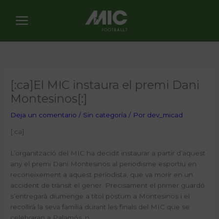
Ir
al
contenido
[:ca]El MIC instaura el premi Dani
Montesinos[:]
Deja un comentario
/
Sin categoría
/ Por
dev_micad
[:ca]
L’organització del MIC ha decidit instaurar a partir d’aquest
any el premi Dani Montesinos al periodisme esportiu en
reconeixement a aquest periodista, que va morir en un
accident de trànsit el gener. Precisament el primer guardó
s’entregarà diumenge a títol pòstum a Montesinos i el
recollirà la seva família durant les finals del MIC que se
celebraran a Palamós.
n