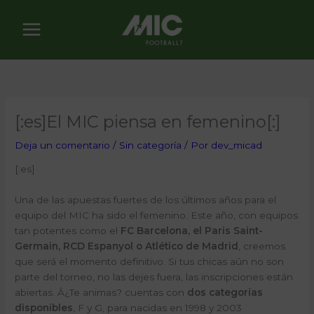
Ir
al
contenido
[:es]El MIC piensa en femenino[:]
Deja un comentario
/
Sin categoría
/ Por
dev_micad
[:es]
Una de las apuestas fuertes de los últimos años para el
equipo del MIC ha sido el femenino. Este año, con equipos
tan potentes como el
FC Barcelona, el Paris Saint-
Germain, RCD Espanyol o Atlético de Madrid
, creemos
que será el momento definitivo. Si tus chicas aún no son
parte del torneo, no las dejes fuera, las inscripciones están
abiertas. Â¿Te animas? cuentas con
dos categorías
disponibles
, F y G, para nacidas en 1998 y 2003