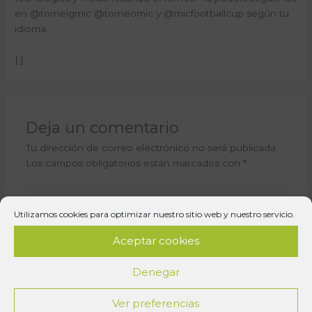
en @torneigmic @torneomic y @micfootballcup según tu
idioma.
[:]
Deja un comentario
Tu dirección de correo electrónico no será publicada.
Los campos obligatorios están marcados con
*
Escribe
aquí...
Utilizamos cookies para optimizar nuestro sitio web y nuestro servicio.
Aceptar cookies
Denegar
Ver preferencias