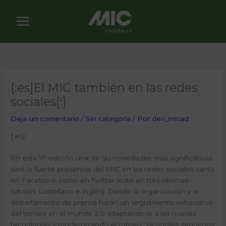
Ir
al
contenido
[:es]El MIC también en las redes
sociales[:]
Deja un comentario
/
Sin categoría
/ Por
dev_micad
[:es]
En esta 11ª edición una de las novedades más significativas
será la fuerte presencia del MIC en las redes sociales, tanto
en Facebook como en Twitter (éste en tres idiomas:
catalán, castellano e inglés). Desde la organización y el
departamento de prensa harán un seguimiento exhaustivo
del torneo en el mundo 2.0 adaptándose a las nuevas
tecnologías y modernizando el torneo. Ya podéis seguirnos