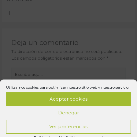
[:]
Deja un comentario
Tu dirección de correo electrónico no será publicada.
Los campos obligatorios están marcados con
*
Escribe
aquí...
Utilizamos cookies para optimizar nuestro sitio web y nuestro servicio.
Aceptar cookies
Denegar
Ver preferencias