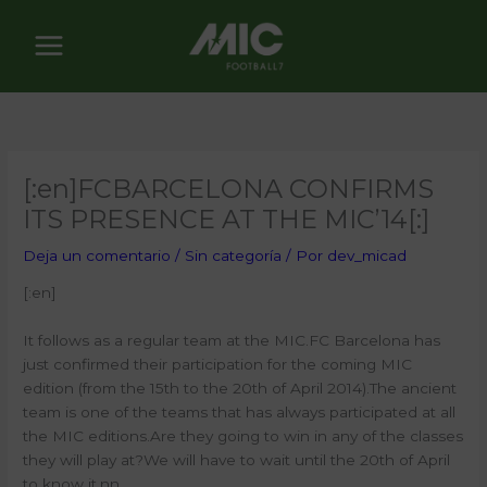
Ir
al
contenido
[:en]FCBARCELONA CONFIRMS
ITS PRESENCE AT THE MIC’14[:]
Deja un comentario
/
Sin categoría
/ Por
dev_micad
[:en]
It follows as a regular team at the MIC.FC Barcelona has
just confirmed their participation for the coming MIC
edition (from the 15th to the 20th of April 2014).The ancient
team is one of the teams that has always participated at all
the MIC editions.Are they going to win in any of the classes
they will play at?We will have to wait until the 20th of April
to know it.nn