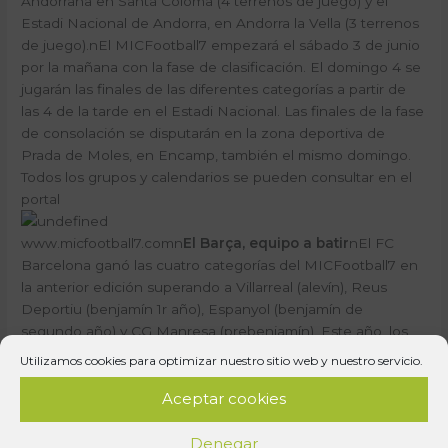
Andorrana en Santa Coloma (4 terrenos de juego) y el
Estadi Nacional de Andorra, en Andorra la Vella (3 terrenos
de juego).nEl MICFootball7 empezará el sábado 3 de junio
por la mañana con la fase de clasificación. El domingo 4 se
jugarán las finales de las diferentes categorías a partir de
las 4 de la tarde en el Estadi Nacional. Las finales de la fase
de consolación se disputarán en la zona deportiva de
Prada de Moles, en Encamp, también el mismo domingo.
Todos los grupos y calendarios se pueden consultar en el
portal
www.micfootball7.comn
El Barça, equipo a batir
nEl FC
Barcelona ganó las cuatro categorías del MICFootball7 en
la anterior edición superando a Villarreal (alevín), Reus
Deportiu (benjamín 1r año), Espanyol (benjamín de
segundo año) y CG Manresa (prebenjamín). Este año, los
blaugrana volverán a participar en las categorías
Utilizamos cookies para optimizar nuestro sitio web y nuestro servicio.
prebenjamín, y benjamín de primer y segundo año.
Aceptar cookies
También participarán en MICFootball7 equipos destacados
como el RCD Espanyol, Atlético de Madrid, Málaga CF,
Villarreal CF o Valencia CF. Además también contará con la
Denegar