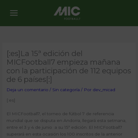
Ir
al
contenido
[:es]La 15ª edición del
MICFootball7 empieza mañana
con la participación de 112 equipos
de 6 países[:]
Deja un comentario
/
Sin categoría
/ Por
dev_micad
[:es]
El MICFootball7, el torneo de fútbol 7 de referencia
mundial que se disputa en Andorra, llegará esta setmana,
entre el 3 y 4 de junio a su 15ª edición. El MICFootball7
superará en esta ocasión los 100 inscritos de la anterior