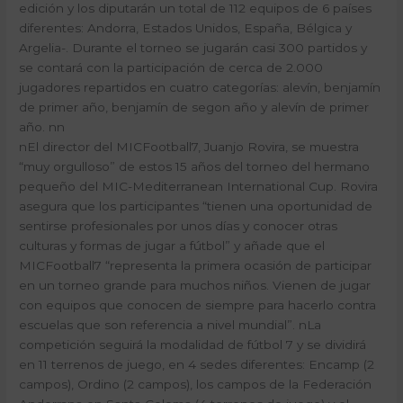
edición y los diputarán un total de 112 equipos de 6 países
diferentes: Andorra, Estados Unidos, España, Bélgica y
Argelia-. Durante el torneo se jugarán casi 300 partidos y
se contará con la participación de cerca de 2.000
jugadores repartidos en cuatro categorías: alevín, benjamín
de primer año, benjamín de segon año y alevín de primer
año. nn
nEl director del MICFootball7, Juanjo Rovira, se muestra
“muy orgulloso” de estos 15 años del torneo del hermano
pequeño del MIC-Mediterranean International Cup. Rovira
asegura que los participantes “tienen una oportunidad de
sentirse profesionales por unos días y conocer otras
culturas y formas de jugar a fútbol” y añade que el
MICFootball7 “representa la primera ocasión de participar
en un torneo grande para muchos niños. Vienen de jugar
con equipos que conocen de siempre para hacerlo contra
escuelas que son referencia a nivel mundial”. nLa
competición seguirá la modalidad de fútbol 7 y se dividirá
en 11 terrenos de juego, en 4 sedes diferentes: Encamp (2
campos), Ordino (2 campos), los campos de la Federación