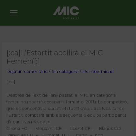
Ir
al
contenido
[:ca]L’Estartit acollirà el MIC
Femení[:]
Deja un comentario
/
Sin categoría
/ Por
dev_micad
[:ca]
Desprès de l’èxit de l’any passat, el MIC en categoria
femenina repetirà escenari i format el 2011.nLa competició,
que es concentrarà durant el dia 23 d’abril a la localitat de
l’Estartit, comptarà amb els següents 6 equips participants
d’edat juvenil/cadet:n
Girona FC – Mercantil CE – LLoret CF – Blanes CD –
Banyoles CD – Euromat UE L’Estartit – nnn