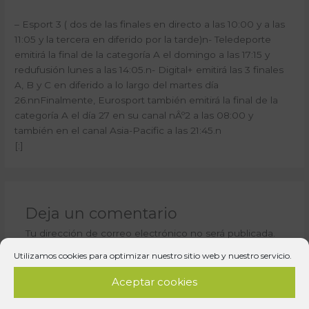
– Esport 3 ( dos de las finales en directo a las 10:00 y a las
11:05 y la tercera en diferido por la tarde)n- Teledeporte
emitirá la final de la categoría A el domingo a las 17:15 y
redufusión lunes a las 14:05.n- Digital+ emitirá las 3 finales
A, B y C en diferido a lo largo del martes día
26.nnFinalmente, Eurosport también emitirá la final de la
categoría A el día 27 en su canal nÂº2 a las 08:00 y
también en el canal Asia-Pacific a las 21:45.n
[:]
Deja un comentario
Tu dirección de correo electrónico no será publicada.
Los campos obligatorios están marcados con
*
Utilizamos cookies para optimizar nuestro sitio web y nuestro servicio.
Escribe
Aceptar cookies
aquí...