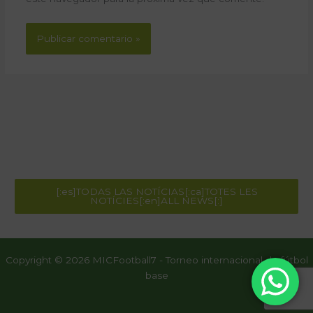
[:es]TODAS LAS NOTÍCIAS[:ca]TOTES LES
NOTÍCIES[:en]ALL NEWS[:]
Copyright © 2026 MICFootball7 - Torneo internacional de fútbol
base