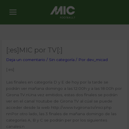
Ir
al
contenido
[:es]MIC por TV[:]
Deja un comentario
/
Sin categoría
/ Por
dev_micad
[:es]
Las finales en categoría D y E de hoy por la tarde se
podrán ver mañana domingo a las 12:00h y a las 18:00h por
Girona TV.nUna vez emitidos, estas dos finales se podrán
ver en el canal Youtube de Girona TV al cúal se puede
acceder desde la web http://www.tvgirona.tv/inici.php
nnPor otro lado, las 3 finales de mañana domingo de las
categorías A, B y C se podrán per por los siguientes
canales:n