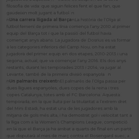
filosofia de vida: que siguin felices fent el que fan, que
gaudeixin molt jugant a futbol.
n
n
Una carrera lligada al Barça
n
La història de l’Olga al
futbol femení de primera línia comença l’any 2010 al primer
equip del Barça tot i que la passió del futbol havia
començat anys abans. La jugadora de Dosrius es va formar
a les categories inferiors del Camp Nou, on ha estat
jugadora del primer equip en dos etapes, 2010-2013 i una
segona, actual, que va començar l’any 2016. Els dos anys
restants, durant les temporades 2013 i 2014, va jugar al
Levante, també de la primera divisió espanyola.
n
n
Un palmarès creixent
n
El palmarès de l’Olga passa per
dues lligues espanyoles, dues copes de la reina i tres
copes Catalunya, totes amb el FC Barcelona. Aquesta
temporada, en la que lluita per la titularitat a l’extrem dret
del Mini Estadi, ha estat una de les jugadores amb la
mitjana de gols més alta, i ha demostrat gol i velocitat tant a
la lliga com a la Women’s Champions League, competició
en la que el Barça ja ha arribat a quarts de final en un partit
que disputarà al mes de març contra el Rosengard suec, a