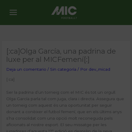
Ir
al
contenido
[:ca]Olga García, una padrina de
luxe per al MICFemení[:]
Deja un comentario
/
Sin categoría
/ Por
dev_micad
[:ca]
Ser la padrina d’un torneig com el MIC és tot un orgull.
Olga García parla tal com juga, clara i directa. Assegura que
un torneig com aquest és una oportunitat per seguir
donant a conèixer el futbol femení, que en els últims anys
s’ha consolidat com una opció molt reconeguda pels
aficionats al nostre esport. El seu missatge per les
jugadores d’aquesta 17ª edició es desprèn de la seva