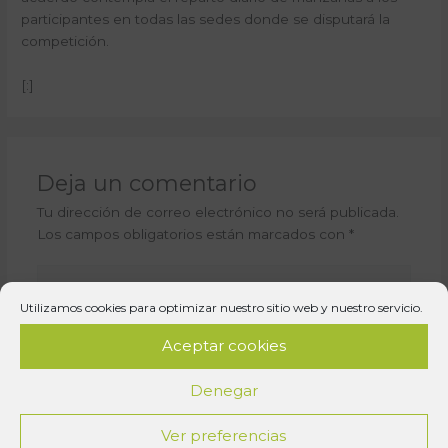
participantes en todas las sedes donde se disputará la
competición.
[:]
Deja un comentario
Tu dirección de correo electrónico no será publicada.
Los campos obligatorios están marcados con
*
Escribe
aquí...
Utilizamos cookies para optimizar nuestro sitio web y nuestro servicio.
Aceptar cookies
Denegar
Ver preferencias