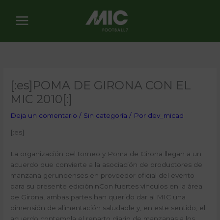
Ir
al
contenido
[:es]POMA DE GIRONA CON EL
MIC 2010[:]
Deja un comentario
/
Sin categoría
/ Por
dev_micad
[:es]
La organización del torneo y Poma de Girona llegan a un
acuerdo que convierte a la asociación de productores de
manzana gerundenses en proveedor oficial del evento
para su presente edición.nCon fuertes vínculos en la área
de Girona, ambas partes han querido dar al MIC una
dimensión de alimentación saludable y, en este sentido, el
acuerdo contempla el reparto diario de manzanas a los