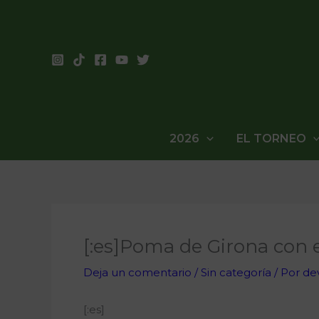
Ir
al
contenido
2026
EL TORNEO
[:es]Poma de Girona con e
Deja un comentario
/
Sin categoría
/ Por
de
[:es]