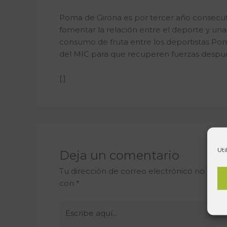
Poma de Girona es por tercer año consecut
fomentar la relación entre el deporte y una
consumo de fruta entre los deportistas Po
del MIC para que recuperen fuerzas después
[:]
Uti
Deja un comentario
Tu dirección de correo electrónico no será 
con
*
Escribe
aquí...