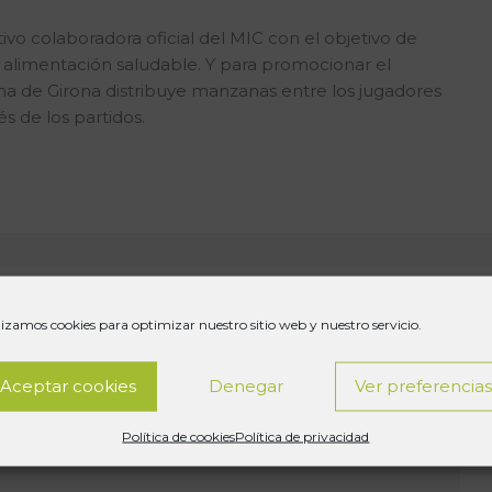
ivo colaboradora
oficial del MIC con el objetivo de
 alimentación saludable.
Y para promocionar el
ma de Girona distribuye manzanas entre los jugadores
 de los partidos.
lizamos cookies para optimizar nuestro sitio web y nuestro servicio.
publicada.
Los campos obligatorios están marcados
Aceptar cookies
Denegar
Ver preferencia
Política de cookies
Política de privacidad