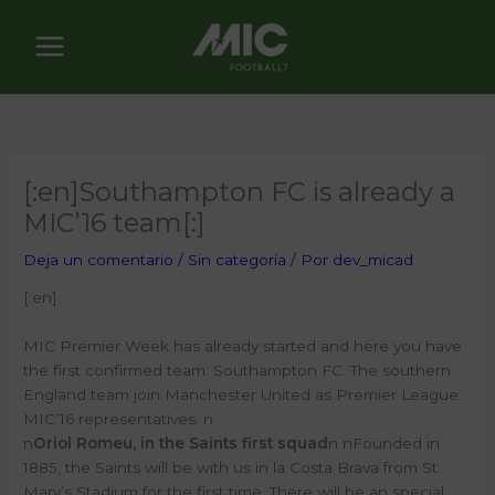
Ir
al
contenido
[:en]Southampton FC is already a
MIC’16 team[:]
Deja un comentario
/
Sin categoría
/ Por
dev_micad
[:en]
MIC Premier Week has already started and here you have
the first confirmed team: Southampton FC. The southern
England team join Manchester United as Premier League
MIC’16 representatives.
n
n
Oriol Romeu, in the Saints first squad
n n
Founded in
1885, the Saints will be with us in la Costa Brava from St
Mary’s Stadium for the first time. There will be an special