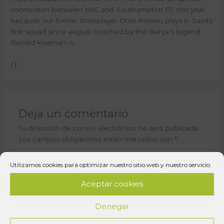
connection between MIC and Southampton FC this year
because our former #micplayer Oriol Romeu plays in Saints
first squad since august coached by the Barça’s legend
Ronald Koeman.
n
[:]
Deja un comentario
Tu dirección de correo electrónico no será publicada.
Los campos obligatorios están marcados con
*
Escribe
Utilizamos cookies para optimizar nuestro sitio web y nuestro servicio.
aquí...
Aceptar cookies
Denegar