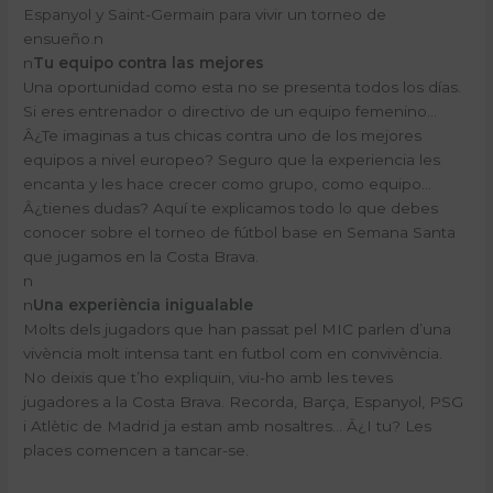
Espanyol y Saint-Germain para vivir un torneo de
ensueño.n
n
Tu equipo contra las mejores
Una oportunidad como esta no se presenta todos los días.
Si eres entrenador o directivo de un equipo femenino…
Â¿Te imaginas a tus chicas contra uno de los mejores
equipos a nivel europeo? Seguro que la experiencia les
encanta y les hace crecer como grupo, como equipo…
Â¿tienes dudas?
Aquí te explicamos todo lo que debes
conocer sobre el torneo de fútbol base en Semana Santa
que jugamos en la Costa Brava.
n
n
Una experiència inigualable
Molts dels jugadors que han passat pel MIC parlen d’una
vivència molt intensa tant en futbol com en convivència.
No deixis que t’ho expliquin, viu-ho amb les teves
jugadores a la Costa Brava. Recorda, Barça, Espanyol, PSG
i Atlètic de Madrid ja estan amb nosaltres… Â¿I tu? Les
places comencen a tancar-se.