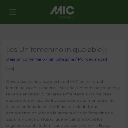
Ir
al
contenido
[:es]Un femenino inigualable[:]
Deja un comentario
/
Sin categoría
/ Por
dev_micad
[:es]
Desde hace años la apuesta del MIC por el fútbol
femenino va en aumento. Este año tenemos novedades, y
te van a encantar. Si quieres enfrentarte a los mejores
equipos femeninos de Europa, este es tu momento. El
último confirmado es el Atlético de Madrid, que
actualmente es líder en la primera división femenina de
España y juega un fútbol que encanta a todos los
seguidores del #futfem. Las atléticas se unen a Barça,