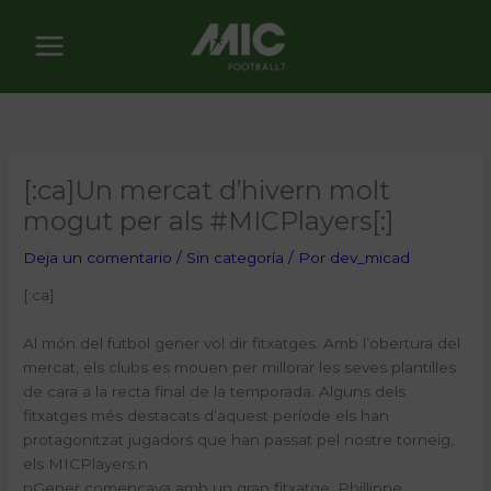
Ir
al
contenido
[:ca]Un mercat d’hivern molt
mogut per als #MICPlayers[:]
Deja un comentario
/
Sin categoría
/ Por
dev_micad
[:ca]
Al món del futbol gener vol dir fitxatges. Amb l’obertura del
mercat, els clubs es mouen per millorar les seves plantilles
de cara a la recta final de la temporada. Alguns dels
fitxatges més destacats d’aquest període els han
protagonitzat jugadors que han passat pel nostre torneig,
els MICPlayers.n
n
Gener començava amb un gran fitxatge. Phillippe