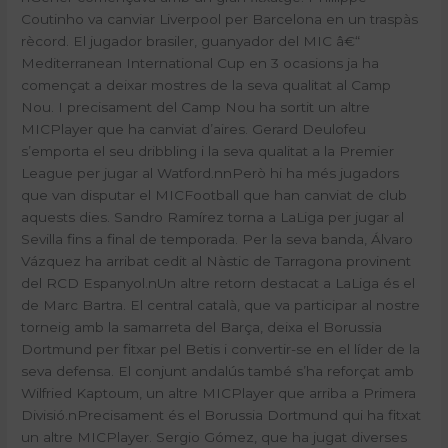
Coutinho va canviar Liverpool per Barcelona en un traspàs
rècord. El jugador brasiler, guanyador del MIC â€“
Mediterranean International Cup en 3 ocasions ja ha
començat a deixar mostres de la seva qualitat al Camp
Nou. I precisament del Camp Nou ha sortit un altre
MICPlayer que ha canviat d’aires. Gerard Deulofeu
s’emporta el seu dribbling i la seva qualitat a la Premier
League per jugar al Watford.
n
n
Però hi ha més jugadors
que van disputar el MICFootball que han canviat de club
aquests dies. Sandro Ramírez torna a LaLiga per jugar al
Sevilla fins a final de temporada. Per la seva banda, Álvaro
Vázquez ha arribat cedit al Nàstic de Tarragona provinent
del RCD Espanyol.
n
Un altre retorn destacat a LaLiga és el
de Marc Bartra. El central català, que va participar al nostre
torneig amb la samarreta del Barça, deixa el Borussia
Dortmund per fitxar pel Betis i convertir-se en el líder de la
seva defensa. El conjunt andalús també s’ha reforçat amb
Wilfried Kaptoum, un altre MICPlayer que arriba a Primera
Divisió.
n
Precisament és el Borussia Dortmund qui ha fitxat
un altre MICPlayer. Sergio Gómez, que ha jugat diverses